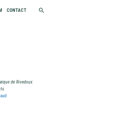
M
CONTACT
laïque de Rivedoux
ts.
raud