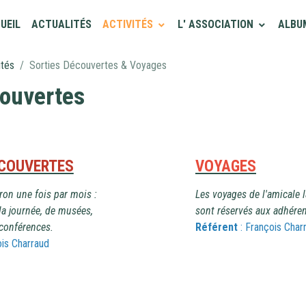
UEIL
ACTUALITÉS
ACTIVITÉS
L' ASSOCIATION
ALBU
ités
Sorties Découvertes & Voyages
couvertes
ÉCOUVERT
ES
VOYAGES
iron une fois par mois :
Les voyages de l'amicale 
 la journée, de musées,
sont réservés aux adhéren
 conférences.
Référent
: François Char
ois Charraud