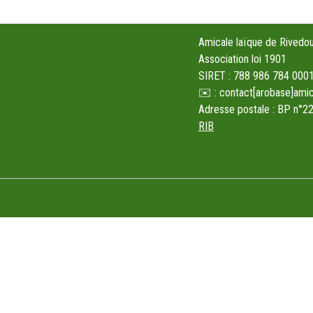
Amicale laïque de Rivedo
Association loi 1901
SIRET : 788 986 784 000
✉️ : contact[arobase]amic
Adresse postale : BP n°
RIB